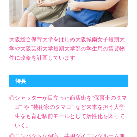
大阪総合保育大学をはじめ大阪城南女子短期大
学や大阪芸術大学短期大学部の
学生用の賃貸物
件に改修を計画しています。
特長
◎シャッターが目立った商店街を”保育士のタマ
ゴ” や “芸術家のタマゴ” など
未来を担う大学
生をも育む駅前モールとして活性化を図って
いく。
◎コンパクトな個室、共用ダイニングルーム兼